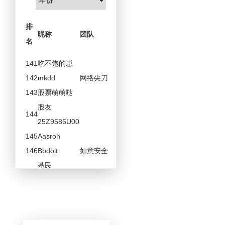
金
排
昵称
团队
币
名
数
141
吃不饱的崽
20
142
mkdd
网络尖刀
20
143
股票萌萌哒
20
股友
144
20
25Z9586U00
145
Aasron
20
146
Bbdolt
如意安全
20
基民
147
18
9dD8156092
股友
148
TimelineSec
18
C8920N3697
每天只想塔塔