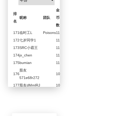
金
排
昵称
团队
币
名
数
171
临时工L
Poisons
11
172
七岁同学1
11
173
SRC小霸王
11
174
jx_chen
11
175
bumian
11
股友
176
10
571e68r272
177
股友dMmlRJ
10
股友
178
10
6T25112t07
股友
179
10
575553LT37