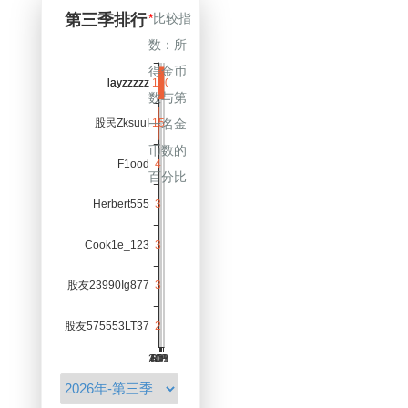
*
比较指
180
KnowFarmsec
10
数：所
首页
上一页
得金币
1
数与第
2
3
4
5
6
一名金
7
8
9
10
11
币数的
12
13
14
15
百分比
16
17
18
19
20
21
22
23
24
25
26
27
28
下一页
尾页