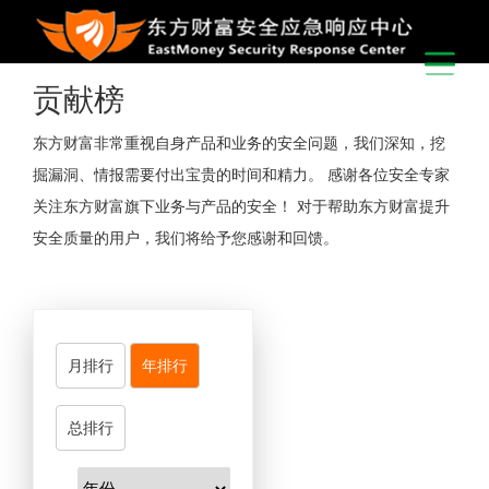
贡献榜
东方财富非常重视自身产品和业务的安全问题，我们深知，挖
掘漏洞、情报需要付出宝贵的时间和精力。 感谢各位安全专家
关注东方财富旗下业务与产品的安全！ 对于帮助东方财富提升
安全质量的用户，我们将给予您感谢和回馈。
月排行
年排行
总排行