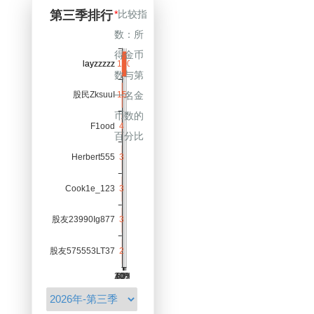
*
比较指
首页
上一页
数：所
1
得金币
2
3
4
5
数与第
6
7
8
9
一名金
10
11
12
币数的
13
14
15
百分比
16
17
18
19
20
21
22
23
24
25
26
27
28
下一页
尾页